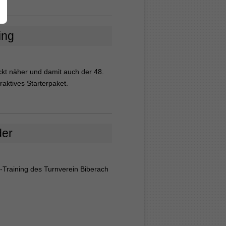
ing
ückt näher und damit auch der 48.
raktives Starterpaket.
der
-Training des Turnverein Biberach