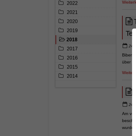
Weiter
2022
2021
2020
2019
Tem
2018
24.0
2017
Bibera
2016
über ei
2015
Weiter
2014
24.0
Am ver
bescha
wurden