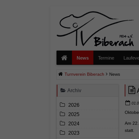
Navigation
überspringen
News
Termine
Laufeve
Turnverein Biberach
News
Archiv
01.0
2026
Oktobe
2025
Am 22. 
2024
statt.
2023