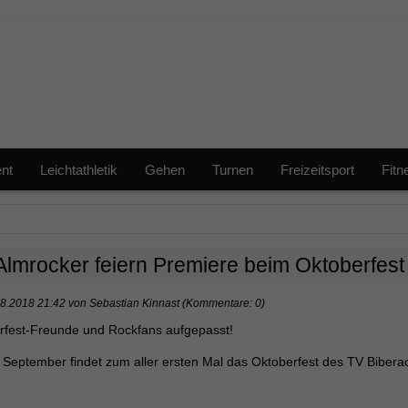
nt
Leichtathletik
Gehen
Turnen
Freizeitsport
Fitn
Almrocker feiern Premiere beim Oktoberfest
8.2018 21:42
von
Sebastian Kinnast
(Kommentare: 0)
rfest-Freunde und Rockfans aufgepasst!
September findet zum aller ersten Mal das Oktoberfest des TV Biberach