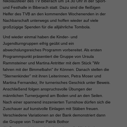
Nikolausfeier des TV Biberach um 14.30 Uhr in der Sport-
und Festhalle in Biberach statt. Dazu sind die fleißigen
Helfer des TVB an den kommenden Wochenenden in der
Nachbarschaft unterwegs und hoffen wieder auf viele
großzügige Spenden für die alljährliche Tombola.
Und wieder einmal haben die Kinder- und
Jugendturngruppen eifrig geübt und ein
abwechslungsreiches Programm vorbereitet. Als ersten
Programmpunkt präsentiert die Gruppe von Ursula
Rammsteiner und Martina Antritter mit dem Stück "Wir
fahren mit der Bimmelbahn" ihr Können. Danach stellen die
"Sternenkinder" mit ihren Leiterinnen, Petra Moser und
Martina Fernandez, Ihr turnerisches Geschick unter Beweis.
Anschließend folgen anspruchsvolle Übungen der
männlichen Turnerjugend am Boden und an den Seilen.
Nach einer spannend inszenierten Turnshow dürfen sich die
Zuschauer auf kunstvolle Einlagen mit Stäben freuen.
Verschiedene Variationen an der Bank demonstriert dann
die Gruppe von Trainer Patrik Bothor