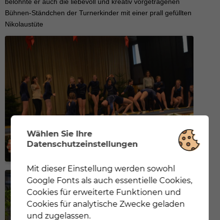
belohnte er auch die liebevoll und kreativ vorgetragenen
Bühnen-Ständchen der Turnerkinder mit einer prall gefüllten
Nikolaustüte
Wählen Sie Ihre
Datenschutzeinstellungen
Mit dieser Einstellung werden sowohl
Notwendig
Mit dieser Einstellung werden nur
Google Fonts als auch essentielle Cookies,
Cookies und Google Fonts geladen, die für eine
korrekte Darstellung der Webseite zwingend
Cookies für erweiterte Funktionen und
notwendig sind.
Cookies für analytische Zwecke geladen
und zugelassen.