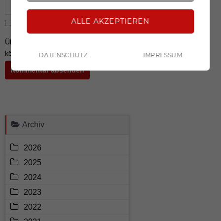
analytische Zwecke geladen und zugelassen.
Über neue Kommentare per E-Mail benachrichtigen (Sie
können das Abonnement jederzeit beenden)
DATENSCHUTZ
IMPRESSUM
ZURÜCK
Kommentar absenden
Archiv
2026
2025
2024
2023
2022