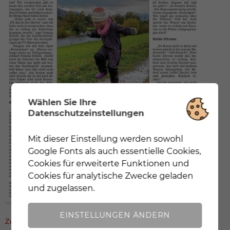
Wählen Sie Ihre
Datenschutzeinstellungen
Mit dieser Einstellung werden sowohl
Notwendig
Mit dieser Einstellung werden nur
Google Fonts als auch essentielle Cookies,
Cookies und Google Fonts geladen, die für eine
korrekte Darstellung der Webseite zwingend
Cookies für erweiterte Funktionen und
notwendig sind.
Cookies für analytische Zwecke geladen
und zugelassen.
Analyse
Mit dieser Einstellung werden sowohl
Google Fonts als auch essentielle Cookies, Cookies
EINSTELLUNGEN ÄNDERN
Zur Newsübersicht
für erweiterte Funktionen und Cookies für