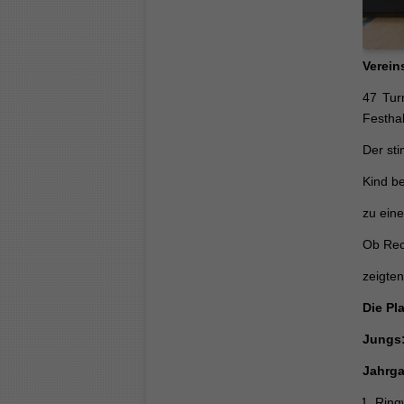
Verein
47 Tur
Festhal
Der st
Kind be
zu eine
Ob Rec
zeigte
Die Pl
Jungs
Jahrga
Ring