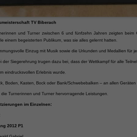
smeisterschaft TV Biberach
nerinnen und Turner zwischen 6 und fünfzehn Jahren zeigten beim G
le einem begeisterten Publikum, was sie alles gelernt hatten.
immungsvolle Einzug mit Musik sowie die Urkunden und Medallien für j
i der Siegerehrung trugen dazu bei, dass der Wettkampf für alle Teiln
m eindrucksvollen Erlebnis wurde.
k, Boden, Kasten, Bock oder Bank/Schwebebalken – an allen Geräten
n die Turnerinnen und Turner hervorragende Leistungen.
atzierungen im Einzelnen:
:
ng 2012 P1
wald Gabriel