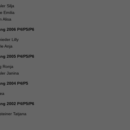
er Silja
e Emilia
 Alisa
ng 2006 P4/P5/P6
eder Lilly
le Anja
ng 2005 P4/P5/P6
ig Ronja
ler Janina
ng 2004 P4/P5
Lea
ng 2002 P4/P5/P6
teiner Tatjana