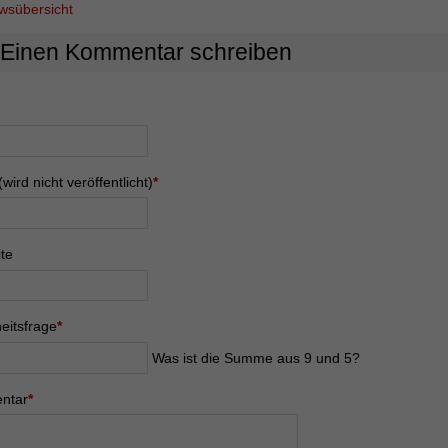
wsübersicht
Einen Kommentar schreiben
eld
eld
(wird nicht veröffentlicht)
*
te
eld
Was
eitsfrage
*
ist
Was ist die Summe aus 9 und 5?
die
Summe
eld
ntar
*
aus
9