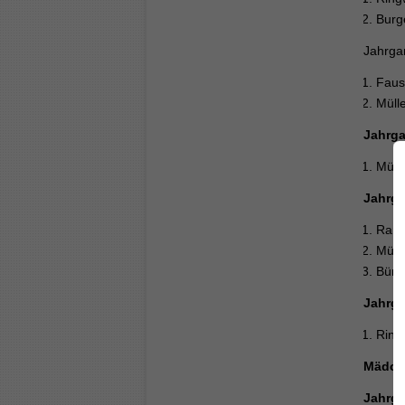
Burg
Jahrga
Faus
Müll
Jahrga
Müll
Jahrga
Rams
Müll
Bürkl
Jahrga
Ring
Mädch
Jahrga