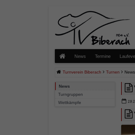
Navigation
überspringen
News
Termine
Laufeve
Turnverein Biberach
Turnen
News
Navigation
News
überspringen
Turngruppen
19.1
Wettkämpfe