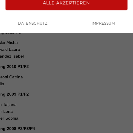
arz Leonie
pacher Frida
n Lara
DATENSCHUTZ
IMPRESSUM
ZURÜCK
ng 2011 P1
ler Alisha
wald Laura
andez Isabel
ng 2010 P1/P2
erotti Catrina
Mia
ng 2009 P1/P2
 Tatjana
er Lena
er Sophia
ng 2008 P2/P3/P4