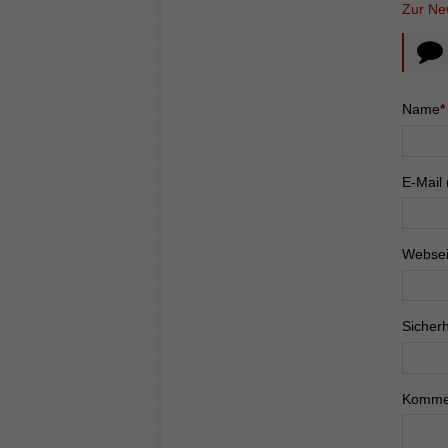
Zur Ne
Pflichtf
Name
*
Pflichtf
E-Mail 
Websei
Pflichtf
Sicherh
Pflichtf
Komme