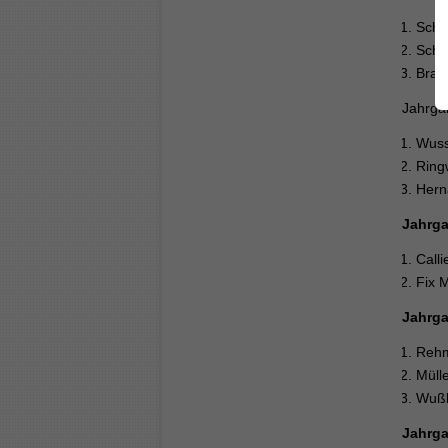
Schw
Scha
Brau
Jahrga
Wuss
Ring
Hern
Jahrga
Calli
Fix 
Jahrga
Rehm
Müll
Wußl
Jahrga