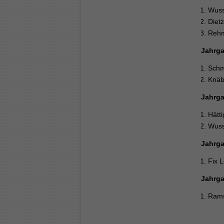
Wussl
Dietz
Rehm
Jahrga
Schmi
Knäb
Jahrga
Hätt
Wuss
Jahrga
Fix 
Jahrga
Rams