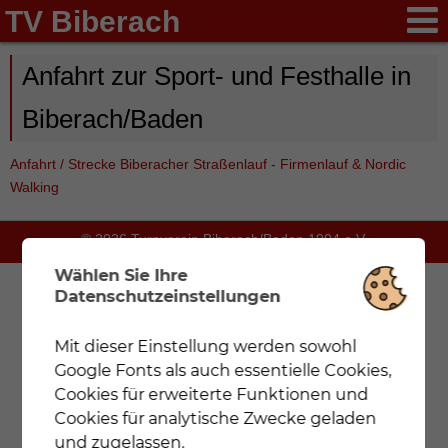
TV Biberach
Anfahrt zur Sport- und Festhalle in
Biberach/Baden
Anfahrt / Strecke Biberacher Straßenlauf - Firmenlauf & Nordic
Walking
© 2026 Turnverein Biberach/Baden 1904 e.V.
Wählen Sie Ihre
Datenschutzeinstellungen
Mit dieser Einstellung werden sowohl
Notwendig
Mit dieser Einstellung werden nur
Google Fonts als auch essentielle Cookies,
Cookies und Google Fonts geladen, die für eine
korrekte Darstellung der Webseite zwingend
Cookies für erweiterte Funktionen und
notwendig sind.
Cookies für analytische Zwecke geladen
und zugelassen.