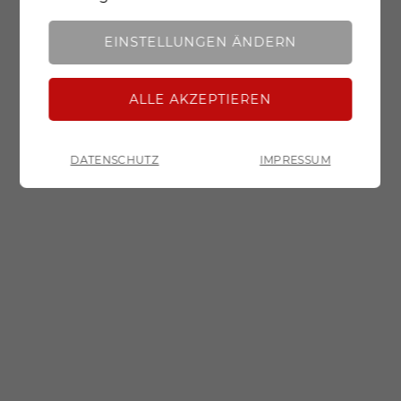
Analyse
Mit dieser Einstellung werden sowohl
Google Fonts als auch essentielle Cookies, Cookies
EINSTELLUNGEN ÄNDERN
für erweiterte Funktionen und Cookies für
analytische Zwecke geladen und zugelassen.
DATENSCHUTZ
IMPRESSUM
ZURÜCK