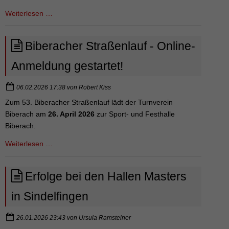
Kreiswettkampf
Biberacher
Weiterlesen …
Laufevent
rückt
Biberacher Straßenlauf - Online-
näher
-
Anmeldung gestartet!
Lauftreff
2
06.02.2026 17:38
von
Robert Kiss
mal
Zum 53. Biberacher Straßenlauf lädt der Turnverein
pro
Biberach am
26. April 2026
zur Sport- und Festhalle
Woche
Biberach.
Biberacher
Weiterlesen …
Straßenlauf
-
Erfolge bei den Hallen Masters
Online-
Anmeldung
in Sindelfingen
gestartet!
26.01.2026 23:43
von
Ursula Ramsteiner