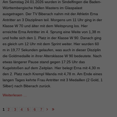
Am Samstag 24.01.2026 wurden in Sindelfingen die Baden-
Württembergische Hallen Masters im Glaspalast
ausgetragen. Der TV Biberach nahm mit der Athletin Erna
Antritter an 3 Disziplinen teil. Morgens um 11 Uhr ging in der
Klasse W 70 und älter mit dem Weitsprung los. Hier
erreichte Erna Antritter im 4. Sprung eine Weite von 1,38 m
und holte sich den 1. Platz in der Klasse W 90. Danach ging
es gleich um 12 Uhr mit dem Sprint weiter. Hier wurden 60
m in 19,77 Sekunden gelaufen, was auch in dieser Disziplin
die Goldmedaille in ihrer Altersklasse W 90 bedeutete. Nach
etwas längerer Pause stand gegen 17:25 Uhr das
Kugelstoßen auf dem Zeitplan. Hier belegt Erna mit 4,30 m
den 2. Platz nach Krempl Wanda mit 4,78 m. Am Ende eines
langen Tages kehrte Frau Antritter mit 3 Medaillen (2 Gold, 1
Silber) nach Biberach zurück.
Erfolge
Weiterlesen …
bei
den
1
2
3
4
5
6
7
Seite 1 von 16
Hallen